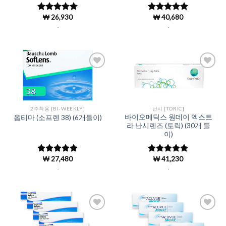
₩
26,930
₩
40,680
5 중에서
5 중에서
5
4.96
로 평
로 평가됨
.
.
가됨
Add to
Add to
Wishlist
Wishlist
2주착용 [BI-WEEKLY]
난시 [TORIC]
바이오메딕스 원데이 엑스트
옵티마 (소프렌 38) (6개들이)
라 난시렌즈 (토릭) (30개 들
이)
₩
27,480
₩
41,230
5 중에서
5
5 중에서
로 평가됨
4.98
로 평
.
.
가됨
Add to
Add to
Wishlist
Wishlist