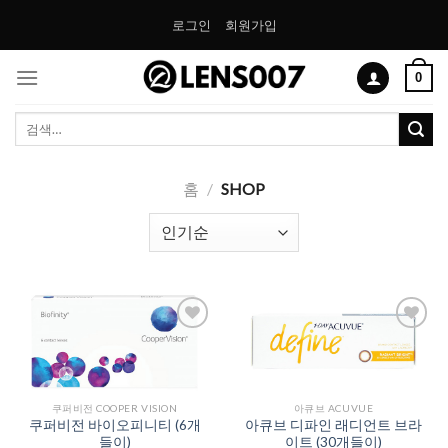
Skip
로그인
회원가입
to
content
0
검
색:
홈
/
SHOP
Add to
Add to
Wishlist
Wishlist
쿠퍼비전 COOPER VISION
아큐브 ACUVUE
쿠퍼비전 바이오피니티 (6개
아큐브 디파인 래디언트 브라
들이)
이트 (30개들이)