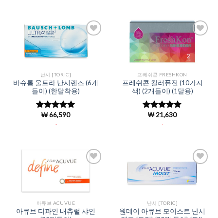
가됨
Add to
Add to
Wishlist
Wishlist
난시 [TORIC]
프레쉬콘 FRESHKON
바슈롬 울트라 난시렌즈 (6개
프레쉬콘 컬러퓨전 (10가지
들이) (한달착용)
색) (2개들이) (1달용)
₩
66,590
₩
21,630
5 중에서
5 중에서
4.93
로 평
4.76
로 평
.
.
가됨
가됨
Add to
Add to
Wishlist
Wishlist
아큐브 ACUVUE
난시 [TORIC]
아큐브 디파인 내츄럴 샤인
원데이 아큐브 모이스트 난시