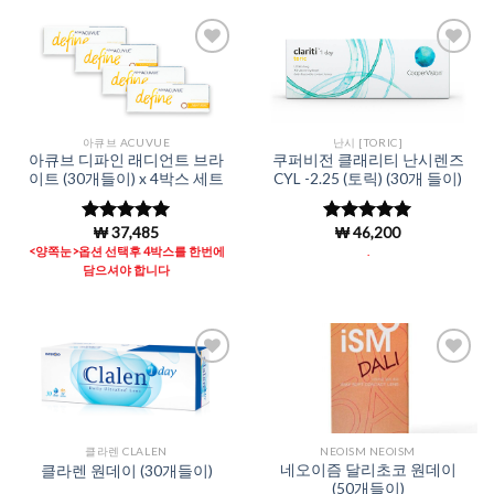
Add to
Add to
Wishlist
Wishlist
아큐브 ACUVUE
난시 [TORIC]
아큐브 디파인 래디언트 브라
쿠퍼비전 클래리티 난시렌즈
이트 (30개들이) x 4박스 세트
CYL -2.25 (토릭) (30개 들이)
₩
37,485
₩
46,200
5 중에서
5 중에서
4.97
로 평
4.92
로 평
<양쪽눈>옵션 선택후 4박스를 한번에
.
가됨
가됨
담으셔야 합니다
Add to
Add to
Wishlist
Wishlist
클라렌 CLALEN
NEOISM NEOISM
네오이즘 달리초코 원데이
클라렌 원데이 (30개들이)
(50개들이)