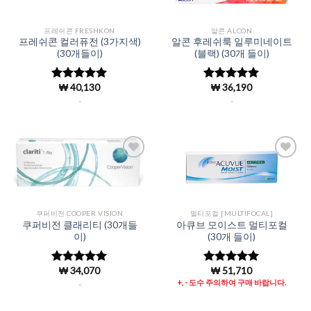
프레쉬콘 FRESHKON
알콘 ALCON
프레쉬콘 컬러퓨전 (3가지색)
알콘 후레쉬룩 일루미네이트
(30개들이)
(블랙) (30개 들이)
₩
40,130
₩
36,190
5 중에서
5 중에서
4.87
로 평
4.98
로 평
.
.
가됨
가됨
Add to
Add to
Wishlist
Wishlist
쿠퍼비전 COOPER VISION
멀티포컬 [MULTIFOCAL]
쿠퍼비전 클래리티 (30개들
아큐브 모이스트 멀티포컬
이)
(30개 들이)
₩
34,070
₩
51,710
5 중에서
5 중에서
4.99
로 평
4.99
로 평
.
+, - 도수 주의하여 구매 바랍니다.
가됨
가됨