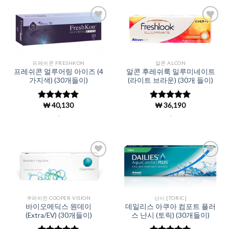
Add to
Add to
Wishlist
Wishlist
프레쉬콘 FRESHKON
알콘 ALCON
프레쉬콘 얼루어링 아이즈 (4
알콘 후레쉬룩 일루미네이트
가지색) (30개들이)
(라이트 브라운) (30개 들이)
₩
40,130
₩
36,190
5 중에서
5 중에서
4.95
로 평
4.98
로 평
.
.
가됨
가됨
Add to
Add to
Wishlist
Wishlist
쿠퍼비전 COOPER VISION
난시 [TORIC]
바이오메딕스 원데이
데일리스 아쿠아 컴포트 플러
(Extra/EV) (30개들이)
스 난시 (토릭) (30개들이)