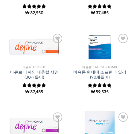
₩
32,550
₩
37,485
5 중에서
5 중에서
4.97
로 평
4.97
로 평
.
.
가됨
가됨
Add to
Add to
Wishlist
Wishlist
아큐브 ACUVUE
바슈롬 BAUCSH&LOMB
아큐브 디파인 내츄럴 샤인
바슈롬 원데이 소프렌 데일리
(30개들이)
(90개들이)
₩
37,485
₩
59,535
5 중에서
5 중에서
4.98
로 평
4.97
로 평
.
.
가됨
가됨
Add to
Add to
Wishlist
Wishlist