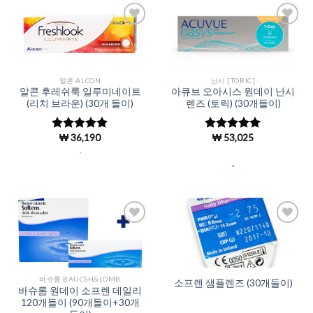
Add to
Add to
Wishlist
Wishlist
알콘 ALCON
난시 [TORIC]
알콘 후레쉬룩 일루미네이트
아큐브 오아시스 원데이 난시
(리치 브라운) (30개 들이)
렌즈 (토릭) (30개들이)
₩
36,190
₩
53,025
5 중에서
5 중에서
4.97
로 평
4.98
로 평
.
가됨
가됨
.
Add to
Add to
Wishlist
Wishlist
바슈롬 BAUCSH&LOMB
소프렌 샘플렌즈 (30개들이)
바슈롬 원데이 소프렌 데일리
120개들이 (90개들이+30개