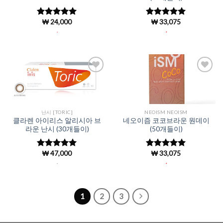
₩
24,000
₩
33,075
5 중에서
5
5 중에서
로 평가됨
4.96
로 평
.
.
가됨
Add to
Add to
Wishlist
Wishlist
난시 [TORIC]
NEOISM NEOISM
클라렌 아이리스 알리시아 브
네오이즘 코코브라운 원데이
라운 난시 (30개들이)
(50개들이)
₩
47,000
₩
33,075
5 중에서
5
5 중에서
로 평가됨
4.96
로 평
.
.
가됨
1
2
3