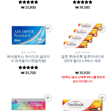
₩
25,800
₩
39,585
5 중에서
5 중에서
4.95
로 평
4.94
로 평
.
.
가됨
가됨
Add to
Add to
Wishlist
Wishlist
알콘 ALCON
알콘 ALCON
에어옵틱스 하이드라 글라이
알콘 후레쉬룩 일루미네이트
드 (6개들이) (한달착용)
(30개 들이) x 4박스 세트
₩
35,700
₩
35,920
5 중에서
4.95
로 평
.
<양쪽눈>옵션 선택후 4박스를 한번에
가됨
담으셔야 합니다
Add to
Add to
Wishlist
Wishlist