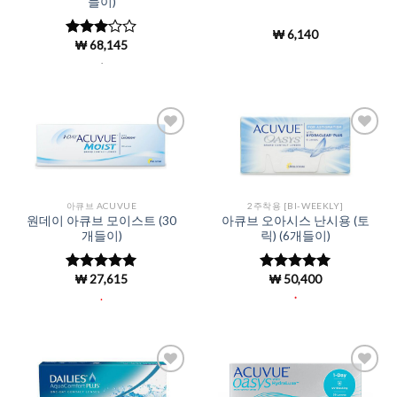
들이)
₩
6,140
₩
68,145
5 중에
서
3
로
.
평가됨
Add to
Add to
Wishlist
Wishlist
아큐브 ACUVUE
2주착용 [BI-WEEKLY]
원데이 아큐브 모이스트 (30
아큐브 오아시스 난시용 (토
개들이)
릭) (6개들이)
₩
27,615
₩
50,400
5 중에서
5 중에서
4.96
로 평
4.95
로 평
.
.
가됨
가됨
Add to
Add to
Wishlist
Wishlist