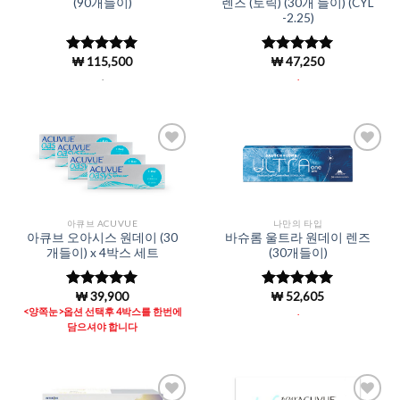
(90개들이)
렌즈 (토릭) (30개 들이) (CYL
-2.25)
₩
115,500
₩
47,250
5 중에서
5 중에서
5
4.98
로 평
로 평가됨
.
.
가됨
Add to
Add to
Wishlist
Wishlist
아큐브 ACUVUE
나만의 타입
아큐브 오아시스 원데이 (30
바슈롬 울트라 원데이 렌즈
개들이) x 4박스 세트
(30개들이)
₩
39,900
₩
52,605
5 중에서
5 중에서
5
4.96
로 평
로 평가됨
<양쪽눈>옵션 선택후 4박스를 한번에
.
가됨
담으셔야 합니다