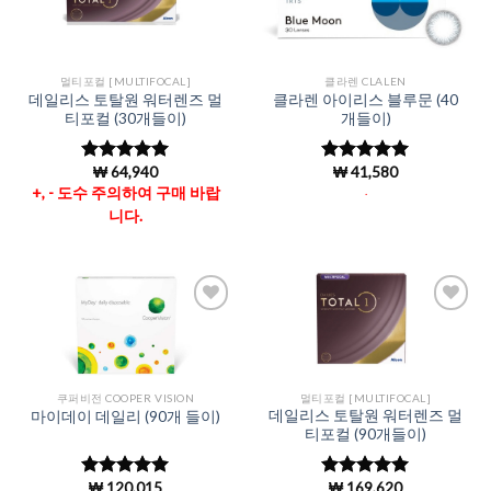
Add to
Add to
Wishlist
Wishlist
멀티포컬 [MULTIFOCAL]
클라렌 CLALEN
데일리스 토탈원 워터렌즈 멀
클라렌 아이리스 블루문 (40
티포컬 (30개들이)
개들이)
₩
64,940
₩
41,580
5 중에서
5 중에서
5
4.96
로 평
로 평가됨
+, - 도수 주의하여 구매 바랍
.
가됨
니다.
Add to
Add to
Wishlist
Wishlist
쿠퍼비전 COOPER VISION
멀티포컬 [MULTIFOCAL]
데일리스 토탈원 워터렌즈 멀
마이데이 데일리 (90개 들이)
티포컬 (90개들이)
₩
120,015
₩
169,620
5 중에서
5
5 중에서