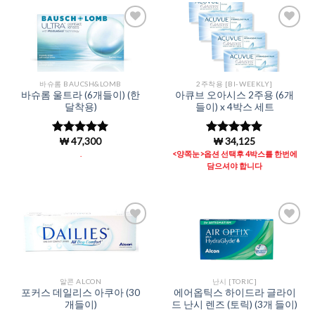
Add to
Add to
Wishlist
Wishlist
바슈롬 BAUCSH&LOMB
2주착용 [BI-WEEKLY]
바슈롬 울트라 (6개들이) (한
아큐브 오아시스 2주용 (6개
달착용)
들이) x 4박스 세트
₩
47,300
₩
34,125
5 중에서
5 중에서
4.97
로 평
4.98
로 평
.
<양쪽눈>옵션 선택후 4박스를 한번에
가됨
가됨
담으셔야 합니다
Add to
Add to
Wishlist
Wishlist
알콘 ALCON
난시 [TORIC]
포커스 데일리스 아쿠아 (30
에어옵틱스 하이드라 글라이
개들이)
드 난시 렌즈 (토릭) (3개 들이)