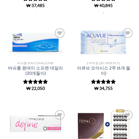
₩
37,485
₩
40,845
5 중에서
5 중에서
4.98
로 평
4.97
로 평
.
.
가됨
가됨
Add to
Add to
Wishlist
Wishlist
바슈롬 BAUCSH&LOMB
2주착용 [BI-WEEKLY]
바슈롬 원데이 소프렌 데일리
아큐브 오아시스 2주 (6개 들
(30개들이)
이)
₩
22,050
₩
34,755
5 중에서
5 중에서
4.96
로 평
4.98
로 평
.
.
가됨
가됨
Add to
Add to
Wishlist
Wishlist