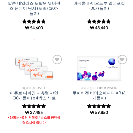
알콘 데일리스 토탈원 워터렌
바슈롬 바이오트루 멀티포컬
즈 원데이 난시 (토릭) (30개
(30개들이)
들이)
₩
54,600
₩
43,440
5 중에서
5
5 중에서
5
로 평가됨
로 평가됨
.
.
Add to
Add to
Wishlist
Wishlist
아큐브 ACUVUE
쿠퍼비전 COOPER VISION
아큐브 디파인 내츄럴 샤인
쿠퍼비전 바이오피니티 XR (6
(30개들이) x 4박스 세트
개들이)
₩
37,485
₩
59,850
5 중에서
5 중에서
5
4.98
로 평
로 평가됨
<양쪽눈>옵션 선택후 4박스를 한번에
.
가됨
담으셔야 합니다