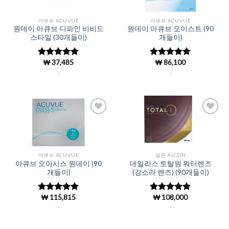
아큐브 ACUVUE
아큐브 ACUVUE
원데이 아큐브 디파인 비비드
원데이 아큐브 모이스트 (90
스타일 (30개들이)
개들이)
₩
37,485
₩
86,100
5 중에서
5 중에서
4.99
로 평
4.98
로 평
.
.
가됨
가됨
Add to
Add to
Wishlist
Wishlist
아큐브 ACUVUE
알콘 ALCON
아큐브 오아시스 원데이 (90
데일리스 토탈원 워터렌즈
개들이)
(강소라 렌즈) (90개들이)
₩
115,815
₩
108,000
5 중에서
5 중에서
4.98
로 평
4.98
로 평
.
.
가됨
가됨