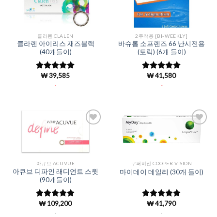
Add to
Add to
Wishlist
Wishlist
클라렌 CLALEN
2주착용 [BI-WEEKLY]
클라렌 아이리스 재즈블랙
바슈롬 소프렌즈 66 난시전용
(40개들이)
(토릭) (6개 들이)
₩
39,585
₩
41,580
5 중에서
5
5 중에서
로 평가됨
4.92
로 평
.
.
가됨
Add to
Add to
Wishlist
Wishlist
아큐브 ACUVUE
쿠퍼비전 COOPER VISION
아큐브 디파인 래디언트 스윗
마이데이 데일리 (30개 들이)
(90개들이)
₩
109,200
₩
41,790
5 중에서
5 중에서
5
4.98
로 평
로 평가됨
.
.