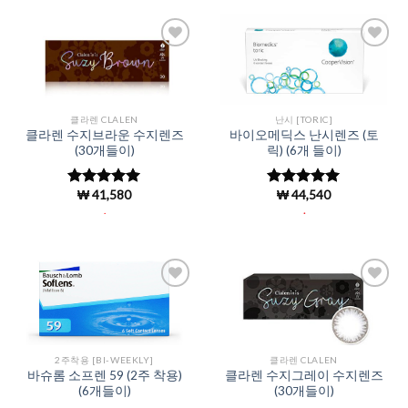
Add to
Add to
Wishlist
Wishlist
클라렌 CLALEN
난시 [TORIC]
클라렌 수지브라운 수지렌즈
바이오메딕스 난시렌즈 (토
(30개들이)
릭) (6개 들이)
₩
41,580
₩
44,540
5 중에서
5 중에서
4.96
로 평
4.97
로 평
.
.
가됨
가됨
Add to
Add to
Wishlist
Wishlist
2주착용 [BI-WEEKLY]
클라렌 CLALEN
바슈롬 소프렌 59 (2주 착용)
클라렌 수지그레이 수지렌즈
(6개들이)
(30개들이)