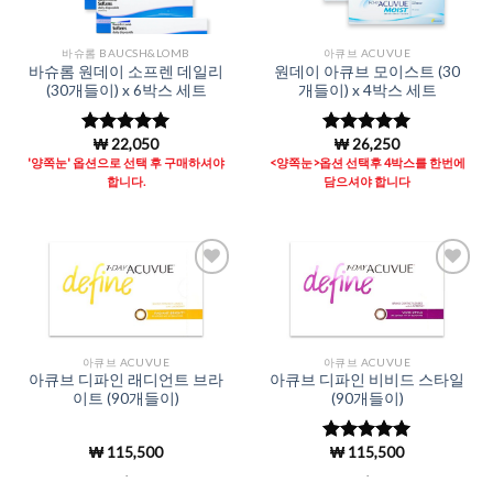
바슈롬 BAUCSH&LOMB
아큐브 ACUVUE
바슈롬 원데이 소프렌 데일리
원데이 아큐브 모이스트 (30
(30개들이) x 6박스 세트
개들이) x 4박스 세트
₩
22,050
₩
26,250
5 중에서
5 중에서
4.96
로 평
4.96
로 평
'양쪽눈' 옵션으로 선택 후 구매하셔야
<양쪽눈>옵션 선택후 4박스를 한번에
가됨
가됨
합니다.
담으셔야 합니다
Add to
Add to
Wishlist
Wishlist
아큐브 ACUVUE
아큐브 ACUVUE
아큐브 디파인 래디언트 브라
아큐브 디파인 비비드 스타일
이트 (90개들이)
(90개들이)
₩
115,500
₩
115,500
5 중에서
4.99
로 평
.
.
가됨