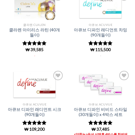
Add to
Add to
Wishlist
Wishlist
클라렌 CLALEN
아큐브 ACUVUE
클라렌 아이리스 라틴 (40개
아큐브 디파인 래디언트 차밍
들이)
(90개들이)
₩
39,585
₩
115,500
5 중에서
5
5 중에서
로 평가됨
4.98
로 평
.
.
가됨
Add to
Add to
Wishlist
Wishlist
아큐브 ACUVUE
아큐브 ACUVUE
아큐브 디파인 래디언트 시크
아큐브 디파인 비비드 스타일
(90개들이)
(30개들이) x 4박스 세트
₩
109,200
₩
37,485
5 중에서
5 중에서
4.98
로 평
4.99
로 평
.
<양쪽눈>옵션 선택후 4박스를 한번에