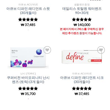
아큐브 ACUVUE
샘플렌즈증정
아큐브 디파인 래디언트 스윗
데일리스 토탈원 워터렌즈
(30개들이)
90+30개
₩
37,485
₩
140,000
5 중에서
5 중에서
4.98
로 평
4.97
로 평
.
본 페이지에서 2박스를 구매하신 경우
가됨
가됨
에만 추가렌즈 증정이 가능합니다.
Add to
Add to
Wishlist
Wishlist
난시 [TORIC]
아큐브 ACUVUE
쿠퍼비전 바이오피니티 난시
아큐브 디파인 래디언트 시크
렌즈 (토릭) (3개 들이)
(30개들이)
₩
35,700
₩
37,485
5 중에서
5 중에서
4.96
로 평
4.98
로 평
.
.
가됨
가됨