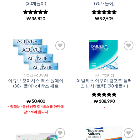
(30개들이)
(90개들이)
₩
36,820
₩
92,505
5 중에서
5 중에서
5
4.92
로 평
로 평가됨
.
.
가됨
Add to
Add to
Wishlist
Wishlist
아큐브 ACUVUE
난시 [TORIC]
아큐브 오아시스 맥스 원데이
데일리스 아쿠아 컴포트 플러
(30개들이) x 4박스 세트
스 난시 (토릭) (90개들이)
₩
50,400
₩
108,990
5 중에서
5
로 평가됨
<양쪽눈>옵션 선택후 4박스를 한번에
.
담으셔야 합니다