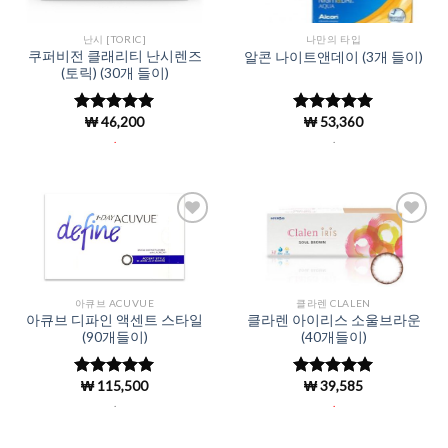
난시 [TORIC]
나만의 타입
쿠퍼비전 클래리티 난시렌즈
알콘 나이트앤데이 (3개 들이)
(토릭) (30개 들이)
₩
46,200
₩
53,360
5 중에서
5
5 중에서
로 평가됨
4.95
로 평
.
.
가됨
Add to
Add to
Wishlist
Wishlist
아큐브 ACUVUE
클라렌 CLALEN
아큐브 디파인 액센트 스타일
클라렌 아이리스 소울브라운
(90개들이)
(40개들이)
₩
115,500
₩
39,585
5 중에서
5 중에서
4.98
로 평
4.94
로 평
.
.
가됨
가됨