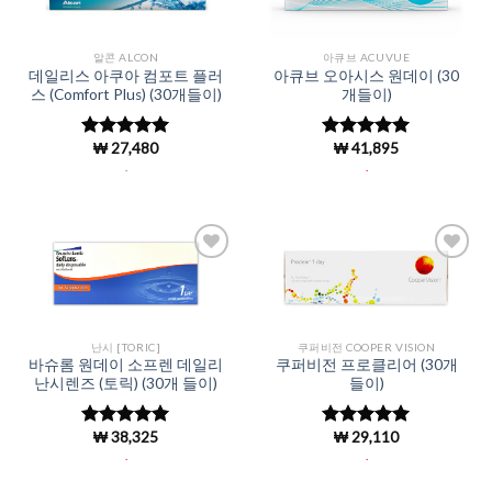
알콘 ALCON
아큐브 ACUVUE
데일리스 아쿠아 컴포트 플러
아큐브 오아시스 원데이 (30
스 (Comfort Plus) (30개들이)
개들이)
₩
27,480
₩
41,895
5 중에서
5 중에서
4.97
로 평
4.96
로 평
.
.
가됨
가됨
Add to
Add to
Wishlist
Wishlist
난시 [TORIC]
쿠퍼비전 COOPER VISION
바슈롬 원데이 소프렌 데일리
쿠퍼비전 프로클리어 (30개
난시렌즈 (토릭) (30개 들이)
들이)
₩
38,325
₩
29,110
5 중에서
5 중에서
4.99
로 평
4.98
로 평
.
.
가됨
가됨