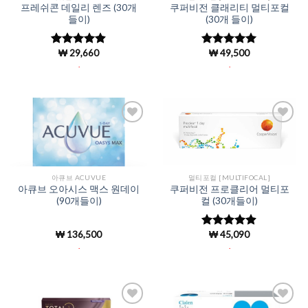
프레쉬콘 데일리 렌즈 (30개
쿠퍼비전 클래리티 멀티포컬
들이)
(30개 들이)
₩
29,660
₩
49,500
5 중에서
5 중에서
5
4.9
로 평가
로 평가됨
.
.
됨
Add to
Add to
Wishlist
Wishlist
아큐브 ACUVUE
멀티포컬 [MULTIFOCAL]
아큐브 오아시스 맥스 원데이
쿠퍼비전 프로클리어 멀티포
(90개들이)
컬 (30개들이)
₩
136,500
₩
45,090
5 중에서
4.88
로 평
.
.
가됨