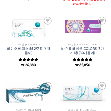
가됨
가됨
담으셔야 합니다
Add to
Add to
Wishlist
Wishlist
2주착용 [BI-WEEKLY]
바슈롬 BAUCSH&LOMB
바이오 메딕스 55 2주용 (6개
바슈롬 레이셀 COLORS (5가
들이)
지색) (30개들이)
₩
26,380
₩
35,850
5 중에서
5
5 중에서
5
로 평가됨
로 평가됨
.
.
Add to
Add to
Wishlist
Wishlist
프레쉬콘 FRESHKON
멀티포컬 [MULTIFOCAL]