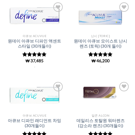
Add to
Add to
Wishlist
Wishlist
아큐브 ACUVUE
난시 [TORIC]
원데이 아큐브 디파인 액센트
원데이 아큐브 모이스트 난시
스타일 (30개들이)
렌즈 (토릭) (30개 들이)
₩
37,485
₩
46,200
5 중에서
5 중에서
4.98
로 평
4.98
로 평
.
.
가됨
가됨
Add to
Add to
Wishlist
Wishlist
아큐브 ACUVUE
알콘 ALCON
아큐브 디파인 래디언트 차밍
데일리스 토탈원 워터렌즈
(30개들이)
(강소라 렌즈) (30개들이)