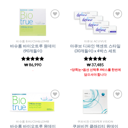
Add to
Add to
Wishlist
Wishlist
바슈롬 BAUCSH&LOMB
아큐브 ACUVUE
바슈롬 바이오트루 원데이
아큐브 디파인 액센트 스타일
(90개들이)
(30개들이) x 4박스 세트
₩
86,990
₩
37,485
5 중에서
5 중에서
4.98
로 평
4.98
로 평
.
<양쪽눈>옵션 선택후 4박스를 한번에
가됨
가됨
담으셔야 합니다
Add to
Add to
Wishlist
Wishlist
바슈롬 BAUCSH&LOMB
쿠퍼비전 COOPER VISION
바슈롬 바이오트루 원데이
쿠퍼비전 클래리티 원데이