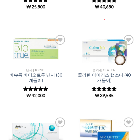
₩
25,800
₩
40,680
5 중에서
5 중에서
5
4.97
로 평
로 평가됨
.
가됨
.
Add to
Add to
Wishlist
Wishlist
난시 [TORIC]
클라렌 CLALEN
바슈롬 바이오트루 난시 (30
클라렌 아이리스 랩소디 (40
개들이)
개들이)
₩
42,000
₩
39,585
5 중에서
5 중에서
5
4.96
로 평
로 평가됨
.
.
가됨
Add to
Add to
Wishlist
Wishlist