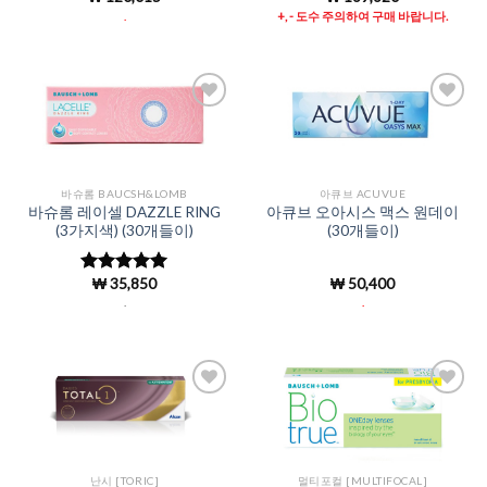
로 평가됨
4.99
로 평
.
+, - 도수 주의하여 구매 바랍니다.
가됨
Add to
Add to
Wishlist
Wishlist
바슈롬 BAUCSH&LOMB
아큐브 ACUVUE
바슈롬 레이셀 DAZZLE RING
아큐브 오아시스 맥스 원데이
(3가지색) (30개들이)
(30개들이)
₩
35,850
₩
50,400
5 중에서
5
로 평가됨
.
.
Add to
Add to
Wishlist
Wishlist
난시 [TORIC]
멀티포컬 [MULTIFOCAL]