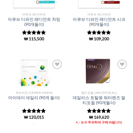
아큐브 ACUVUE
아큐브 ACUVUE
아큐브 디파인 래디언트 차밍
아큐브 디파인 래디언트 시크
(90개들이)
(90개들이)
₩
115,500
₩
109,200
5 중에서
5 중에서
4.98
로 평
4.98
로 평
.
.
가됨
가됨
Add to
Add to
Wishlist
Wishlist
쿠퍼비전 COOPER VISION
멀티포컬 [MULTIFOCAL]
데일리스 토탈원 워터렌즈 멀
마이데이 데일리 (90개 들이)
티포컬 (90개들이)
₩
120,015
₩
169,620
5 중에서
5
5 중에서
로 평가됨
4.99
로 평
.
+, - 도수 주의하여 구매 바랍니다.
가됨