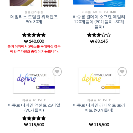
샘플렌즈증정
바슈롬 BAUCSH&LOMB
데일리스 토탈원 워터렌즈
바슈롬 원데이 소프렌 데일리
90+30개
120개들이 (90개들이+30개
들이)
₩
140,000
₩
68,145
5 중에서
5 중에
4.97
로 평
서
3
로
본 페이지에서 2박스를 구매하신 경우
.
가됨
평가됨
에만 추가렌즈 증정이 가능합니다.
Add to
Add to
Wishlist
Wishlist
아큐브 ACUVUE
아큐브 ACUVUE
아큐브 디파인 액센트 스타일
아큐브 디파인 래디언트 브라
(90개들이)
이트 (90개들이)
₩
115,500
₩
115,500
5 중에서
4.98
로 평
.
.