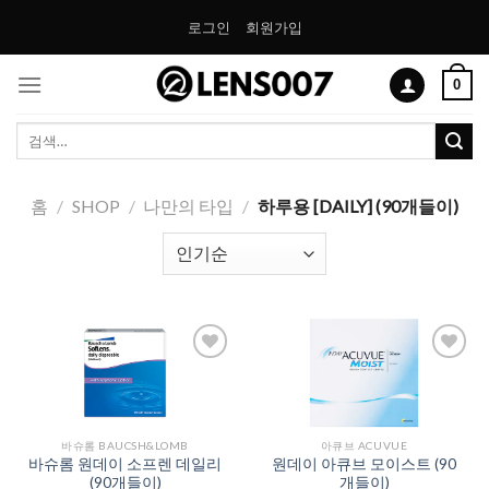
Skip
로그인
회원가입
to
content
0
검
색:
홈
/
SHOP
/
나만의 타입
/
하루용 [DAILY] (90개들이)
Add to
Add to
Wishlist
Wishlist
바슈롬 BAUCSH&LOMB
아큐브 ACUVUE
바슈롬 원데이 소프렌 데일리
원데이 아큐브 모이스트 (90
(90개들이)
개들이)