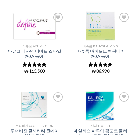
가됨
Add to
Add to
Wishlist
Wishlist
아큐브 ACUVUE
바슈롬 BAUCSH&LOMB
아큐브 디파인 비비드 스타일
바슈롬 바이오트루 원데이
(90개들이)
(90개들이)
₩
115,500
₩
86,990
5 중에서
5 중에서
4.99
로 평
4.98
로 평
.
.
가됨
가됨
Add to
Add to
Wishlist
Wishlist
쿠퍼비전 COOPER VISION
난시 [TORIC]
쿠퍼비전 클래리티 원데이
데일리스 아쿠아 컴포트 플러