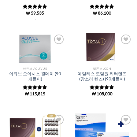
₩
59,535
₩
86,100
5 중에서
5 중에서
4.97
로 평
4.98
로 평
.
.
가됨
가됨
Add to
Add to
Wishlist
Wishlist
아큐브 ACUVUE
알콘 ALCON
아큐브 오아시스 원데이 (90
데일리스 토탈원 워터렌즈
개들이)
(강소라 렌즈) (90개들이)
₩
115,815
₩
108,000
5 중에서
5 중에서
4.98
로 평
4.98
로 평
.
.
가됨
가됨
Add to
Add to
Wishlist
Wishlist