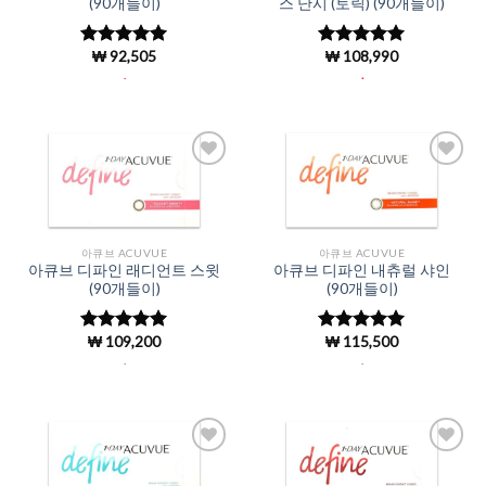
(90개들이)
스 난시 (토릭) (90개들이)
₩
92,505
₩
108,990
5 중에서
5
5 중에서
5
로 평가됨
로 평가됨
.
.
Add to
Add to
Wishlist
Wishlist
아큐브 ACUVUE
아큐브 ACUVUE
아큐브 디파인 래디언트 스윗
아큐브 디파인 내츄럴 샤인
(90개들이)
(90개들이)
₩
109,200
₩
115,500
5 중에서
5 중에서
4.98
로 평
4.98
로 평
.
.
가됨
가됨
Add to
Add to
Wishlist
Wishlist