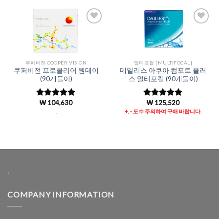
Add to
Add to
Wishlist
Wishlist
쿠퍼비전 COOPER VISION
멀티포컬 [MULTIFOCAL]
쿠퍼비전 프로클리어 원데이
데일리스 아쿠아 컴포트 플러
(90개들이)
스 멀티포컬 (90개들이)
₩
104,630
₩
125,520
5 중에서
5 중에서
5
4.94
로 평
로 평가됨
.
+, - 도수 주의하여 구매 바랍니다.
가됨
.
COMPANY INFORMATION