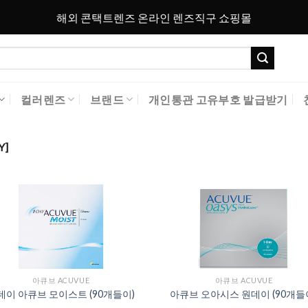
해외 콘택트렌즈 온라인 렌즈직구 쇼핑몰
컬러렌즈
브랜드
개인통관 고유부호 발급받기
Y]
Add to
Add 
Wishlist
Wishl
아큐브 ACUVUE
아큐브 ACUVUE
데이 아큐브 모이스트 (90개들이)
아큐브 오아시스 원데이 (90개들