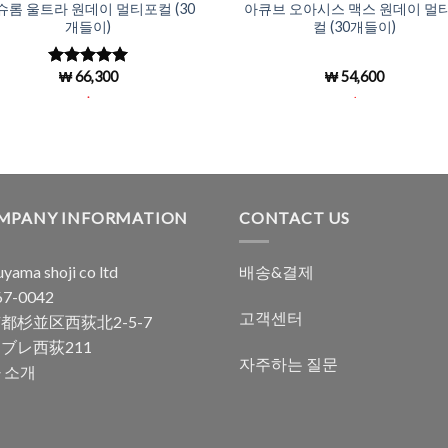
슈롬 울트라 원데이 멀티포컬 (30
아큐브 오아시스 맥스 원데이 멀
개들이)
컬 (30개들이)
₩
66,300
₩
54,600
5 중에서
5
로 평가됨
.
.
MPANY INFORMATION
CONTACT US
yama shoji co ltd
배송&결제
7-0042
고객센터
都杉並区西荻北2-5-7
ブレ西荻211
자주하는 질문
 소개