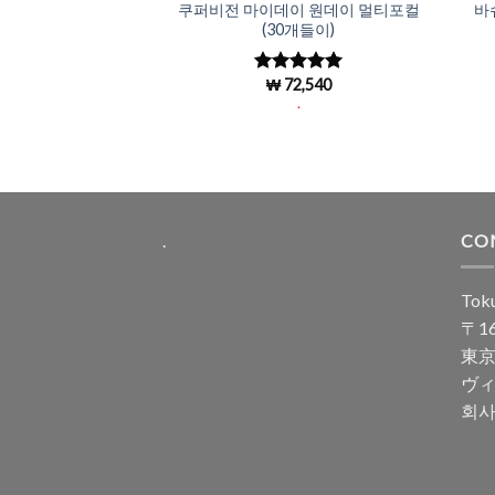
쿠퍼비전 마이데이 원데이 멀티포컬
바
(30개들이)
₩
72,540
5 중에서
5
로 평가됨
.
.
CO
Toku
〒16
東京
ヴィ
회사