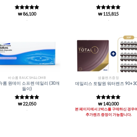
₩
86,100
₩
115,815
5 중에서
5 중에서
4.98
로 평
4.98
로 평
.
.
가됨
가됨
Add to
Add 
Wishlist
Wishl
바슈롬 BAUCSH&LOMB
샘플렌즈증정
슈롬 원데이 소프렌 데일리 (30개
데일리스 토탈원 워터렌즈 90+3
들이)
₩
22,050
₩
140,000
5 중에서
5 중에서
4.96
로 평
4.97
로 평
.
본 페이지에서 2박스를 구매하신 경우
가됨
가됨
추가렌즈 증정이 가능합니다.