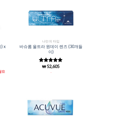
to
Add to
ist
Wishlist
나만의 타입
 x
바슈롬 울트라 원데이 렌즈 (30개들
이)
₩
52,605
5 중에서
5
로 평가됨
담으
.
to
Add to
ist
Wishlist