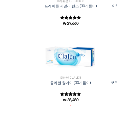
프레쉬콘 FRESHKON
아
프레쉬콘 데일리 렌즈 (30개들이)
₩
29,660
5 중에서
4.9
로 평가
.
됨
Add to
Wishlist
클라렌 CLALEN
쿠퍼
클라렌 원데이 (30개들이)
₩
38,480
5 중에서
5
로 평가됨
.