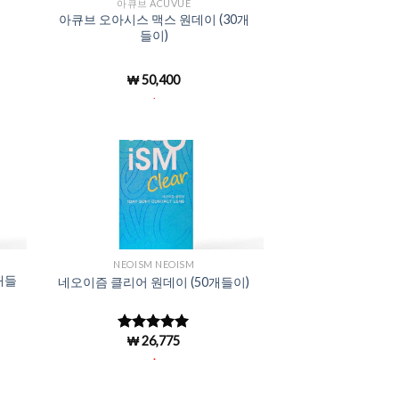
아큐브 ACUVUE
아큐브 오아시스 맥스 원데이 (30개
들이)
₩
50,400
.
to
Add to
ist
Wishlist
NEOISM NEOISM
개들
네오이즘 클리어 원데이 (50개들이)
₩
26,775
5 중에서
4.96
로 평
.
가됨