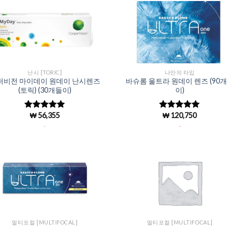
Add to
Add 
Wishlist
Wishl
난시 [TORIC]
나만의 타입
퍼비전 마이데이 원데이 난시렌즈
바슈롬 울트라 원데이 렌즈 (90
(토릭) (30개들이)
이)
₩
56,355
₩
120,750
5 중에서
5
5 중에서
5
로 평가됨
로 평가됨
.
.
Add to
Add 
Wishlist
Wishl
멀티포컬 [MULTIFOCAL]
멀티포컬 [MULTIFOCAL]