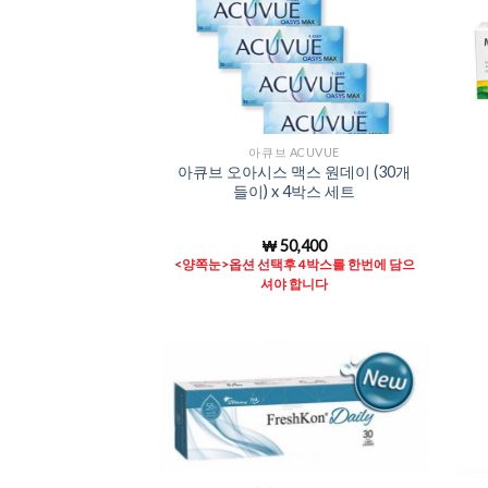
Add to
Wishlist
아큐브 ACUVUE
아큐브 오아시스 맥스 원데이 (30개
들이) x 4박스 세트
₩
50,400
<양쪽눈>옵션 선택후 4박스를 한번에 담으
셔야 합니다
Add to
Wishlist