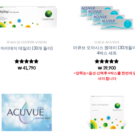
Add to
Add 
Wishlist
Wishl
쿠퍼비전 COOPER VISION
아큐브 ACUVUE
아큐브 오아시스 원데이 (30개들이)
마이데이 데일리 (30개 들이)
4박스 세트
₩
41,790
₩
39,900
5 중에서
5
5 중에서
로 평가됨
4.96
로 평
.
<양쪽눈>옵션 선택후 4박스를 한번에 
가됨
셔야 합니다
Add to
Add 
Wishlist
Wishl