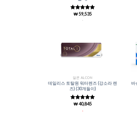
₩
59,535
5 중에서
4.97
로 평
.
가됨
Add to
Wishlist
알콘 ALCON
데일리스 토탈원 워터렌즈 (강소라 렌
바
즈) (30개들이)
₩
40,845
5 중에서
4.97
로 평
.
가됨