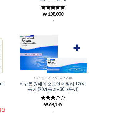
₩
108,000
5 중에서
4.98
로 평
.
가됨
to
Add to
ist
Wishlist
바슈롬 BAUCSH&LOMB
바슈롬 원데이 소프렌 데일리 120개
0개
들이 (90개들이+30개들이)
₩
68,145
5 중에
서
3
로
에만
.
평가됨