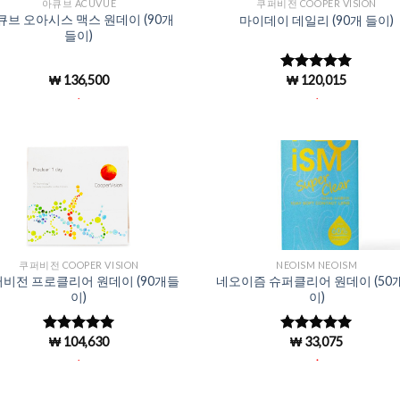
아큐브 ACUVUE
쿠퍼비전 COOPER VISION
큐브 오아시스 맥스 원데이 (90개
마이데이 데일리 (90개 들이)
들이)
₩
136,500
₩
120,015
5 중에서
5
로 평가됨
.
.
Add to
Add 
Wishlist
Wishl
쿠퍼비전 COOPER VISION
NEOISM NEOISM
비전 프로클리어 원데이 (90개들
네오이즘 슈퍼클리어 원데이 (50
이)
이)
₩
104,630
₩
33,075
5 중에서
5 중에서
4.94
로 평
4.96
로 평
.
.
가됨
가됨