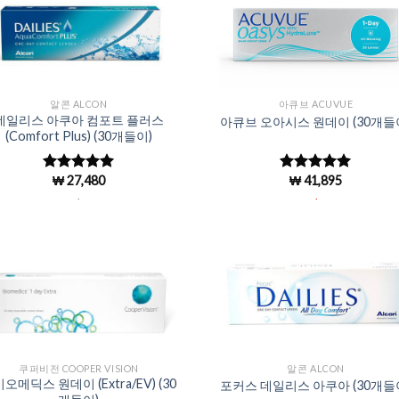
Add to
Add 
Wishlist
Wishl
알콘 ALCON
아큐브 ACUVUE
데일리스 아쿠아 컴포트 플러스
아큐브 오아시스 원데이 (30개들
(Comfort Plus) (30개들이)
₩
27,480
₩
41,895
5 중에서
5 중에서
4.97
로 평
4.96
로 평
.
.
가됨
가됨
Add to
Add 
Wishlist
Wishl
쿠퍼비전 COOPER VISION
알콘 ALCON
오메딕스 원데이 (Extra/EV) (30
포커스 데일리스 아쿠아 (30개들