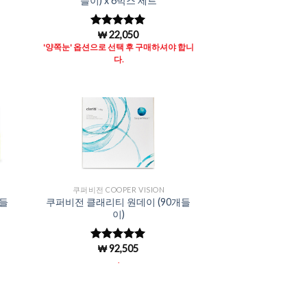
들이) x 6박스 세트
₩
22,050
5 중에서
4.96
로 평
'양쪽눈' 옵션으로 선택 후 구매하셔야 합니
가됨
다.
to
Add to
ist
Wishlist
쿠퍼비전 COOPER VISION
개들
쿠퍼비전 클래리티 원데이 (90개들
이)
₩
92,505
5 중에서
5
로 평가됨
.