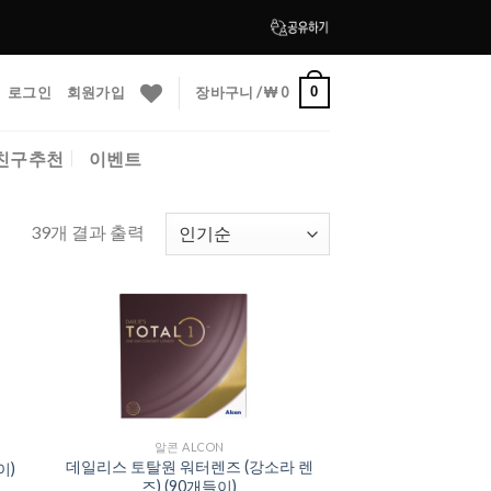
로그인
회원가입
장바구니 /
₩
0
0
친구추천
이벤트
39개 결과 출력
to
Add to
ist
Wishlist
알콘 ALCON
데일리스 토탈원 워터렌즈 (강소라 렌
이)
즈) (90개들이)