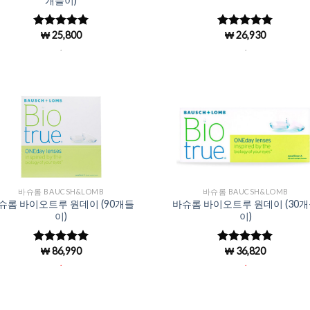
개들이)
₩
25,800
₩
26,930
5 중에서
5 중에서
4.97
로 평
4.96
로 평
.
.
가됨
가됨
Add to
Add 
Wishlist
Wishl
바슈롬 BAUCSH&LOMB
바슈롬 BAUCSH&LOMB
슈롬 바이오트루 원데이 (90개들
바슈롬 바이오트루 원데이 (30
이)
이)
₩
86,990
₩
36,820
5 중에서
5 중에서
4.98
로 평
4.92
로 평
.
.
가됨
가됨