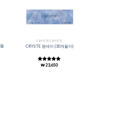
to
Add to
ist
Wishlist
CRYSTE CRYSTE
개들
CRYSTE 원데이 (30개들이)
₩
23,650
5 중에서
4.96
로 평
.
가됨
to
ist