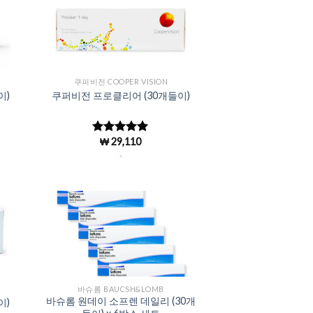
to
Add to
ist
Wishlist
쿠퍼비전 COOPER VISION
이)
쿠퍼비전 프로클리어 (30개들이)
₩
29,110
5 중에서
4.98
로 평
.
가됨
to
Add to
ist
Wishlist
바슈롬 BAUCSH&LOMB
바슈롬 원데이 소프렌 데일리 (30개
이)