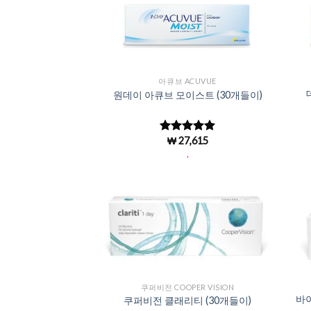
Add to
Wishlist
아큐브 ACUVUE
원데이 아큐브 모이스트 (30개들이)
₩
27,615
5 중에서
4.96
로 평
.
가됨
Add to
Wishlist
쿠퍼비전 COOPER VISION
바이
쿠퍼비전 클래리티 (30개들이)