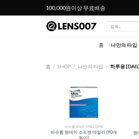
Skip
100,000원이상 무료배송
to
content
검
색:
홈
나만의 타입
홈
/
SHOP
/
나만의 타입
/
하루용 [DAIL
Add to
Wishlist
바슈롬 BAUCSH&LOMB
바슈롬 원데이 소프렌 데일리 (90개
원
들이)