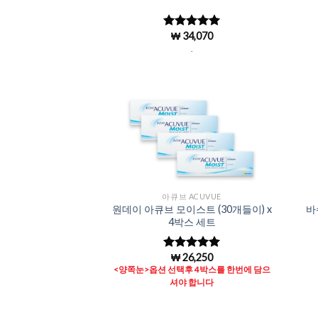
₩
34,070
5 중에서
4.99
로 평
.
가됨
Add to
Wishlist
아큐브 ACUVUE
원데이 아큐브 모이스트 (30개들이) x
바
4박스 세트
₩
26,250
5 중에서
4.96
로 평
<양쪽눈>옵션 선택후 4박스를 한번에 담으
가됨
셔야 합니다