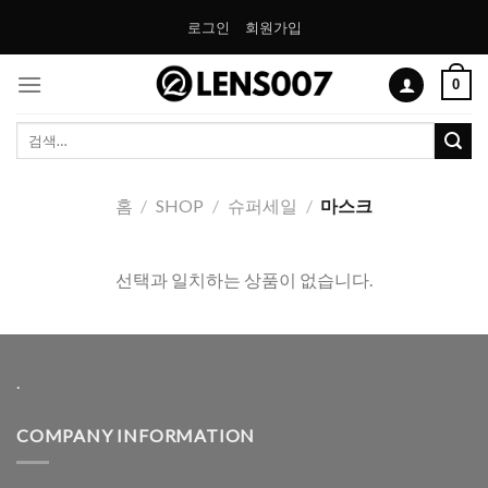
Skip
로그인
회원가입
to
content
0
검
색:
홈
/
SHOP
/
슈퍼세일
/
마스크
선택과 일치하는 상품이 없습니다.
.
COMPANY INFORMATION