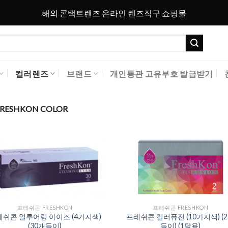
해외 콘택트렌즈 온라인 렌즈직구 쇼핑몰
컬러렌즈
브랜드
개인통관 고유부호 발급받기
ESHKON COLOR
Add to
Add 
Wishlist
Wishl
프레쉬콘 FRESHKON
프레쉬콘 FRESHKON
쉬콘 얼루어링 아이즈 (4가지색)
프레쉬콘 컬러퓨전 (10가지색) (
(30개들이)
들이) (1달용)