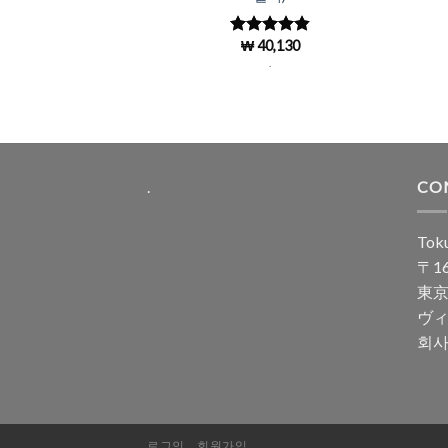
₩
40,130
5 중에서
4.87
로 평
.
가됨
.
CO
Toku
〒16
東京
ヴィ
회사
로그인
회원가입