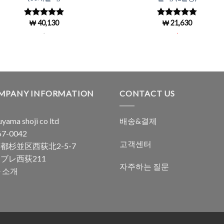
₩
40,130
₩
21,630
5 중에서
5 중에서
4.95
로 평
4.76
로 평
.
.
가됨
가됨
MPANY INFORMATION
CONTACT US
yama shoji co ltd
배송&결제
7-0042
고객센터
都杉並区西荻北2-5-7
ブレ西荻211
자주하는 질문
 소개