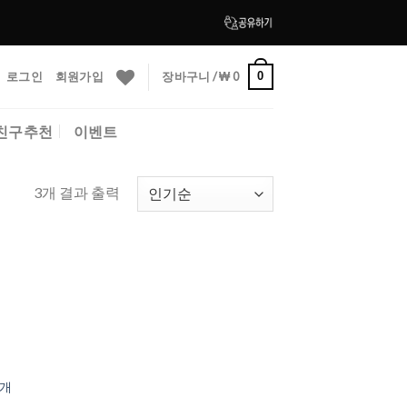
로그인
회원가입
장바구니 /
₩
0
0
친구추천
이벤트
3개 결과 출력
to
ist
2개