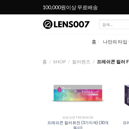
Skip
100,000원이상 무료배송
to
content
검
색:
홈
나만의 타입
홈
/
SHOP
/
컬러렌즈
/
프레쉬콘 컬러 FR
Add to
Wishlist
프레쉬콘 FRESHKON
프레쉬콘 컬러퓨전 (3가지색) (30개
프레
들이)