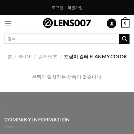
Skip
로그인
회원가입
to
content
0
검
색:
홈
/
SHOP
/
컬러렌즈
/
프랑미 컬러 FLANMY COLOR
선택과 일치하는 상품이 없습니다.
.
COMPANY INFORMATION