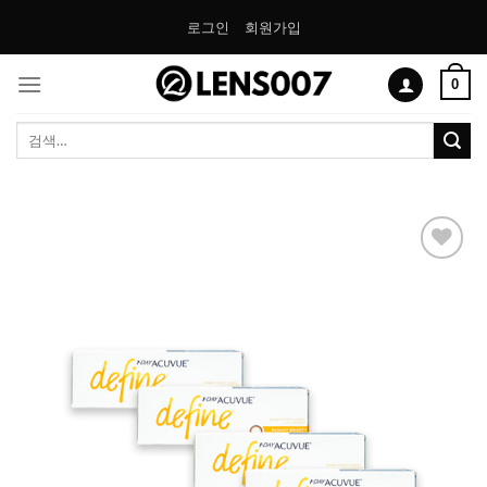
Skip
로그인
회원가입
to
content
0
검
색:
Add to
Wishlist