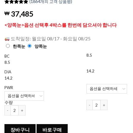
(
1864
개의 고객 상품평)
4.97
1864
개의
37,485
₩
고객 평가
를 기준으
로 5점 만
<양쪽눈>옵션 선택후 4박스를 한번에 담으셔야 합니다
점에
점으
로 평가됨
도착일정: 월요일 08/17 - 화요일 08/25
한쪽눈
양쪽눈
8.5
BC
8.5
14.2
DIA
14.2
PWR
아큐브 디파인 래디언트 브라이
수량
아큐브 디파인 래디언트 브라이트 (30개들이) x 4박스 세트 수량
장바구니
바로구매