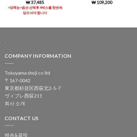
₩
37,485
₩
109,200
5 중에서
5 중에서
4.98
로 평
4.98
로 평
<양쪽눈>옵션 선택후 4박스를 한번에
.
가됨
가됨
담으셔야 합니다
.
COMPANY INFORMATION
Tokuyama shoji co ltd
〒167-0042
東京都杉並区西荻北2-5-7
ヴィブレ西荻211
회사 소개
CONTACT US
배송&결제