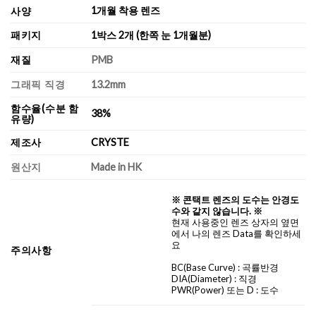
1개월 착용 렌즈
사양
패키지
1박스 2개 (한쪽 눈 1개월분)
재질
PMB
그래픽 직경
13.2mm
함수율(수분 함
38%
유량)
제조사
CRYSTE
원산지
Made in HK
※ 콘택트 렌즈의 도수는 안경도
수와 같지 않습니다. ※
현재 사용중인 렌즈 상자의 옆면
에서 나의 렌즈 Data를 확인하세
요
주의사항
BC
(Base Curve)
: 곡률반경
DIA
(Diameter) :
직경
PWR(Power) 또는 D : 도수