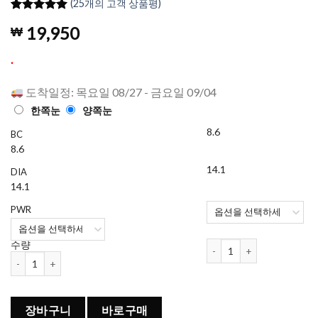
(
25
개의 고객 상품평)
4.96
25
개의
19,950
₩
고객 평가
를 기준으
로 5점 만
.
점에
점으
로 평가됨
도착일정: 목요일 08/27 - 금요일 09/04
한쪽눈
양쪽눈
8.6
BC
8.6
14.1
DIA
14.1
PWR
Mi Tesoro Bloom Ash 
수량
Mi Tesoro Bloom Ash 컬러렌즈 1개월용 (2개들이) 수량
장바구니
바로구매