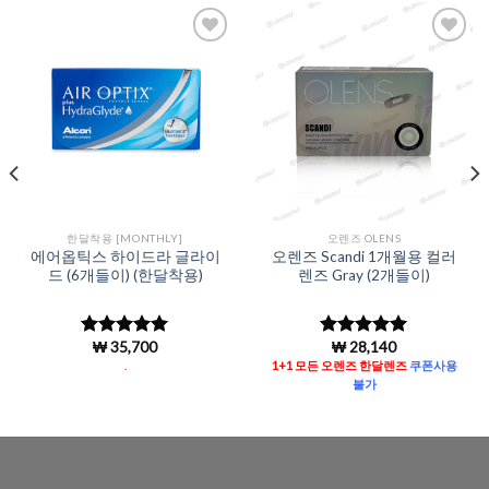
Add to
Add to
Wishlist
Wishlist
한달착용 [MONTHLY]
오렌즈 OLENS
에어옵틱스 하이드라 글라이
오렌즈 Scandi 1개월용 컬러
드 (6개들이) (한달착용)
렌즈 Gray (2개들이)
₩
35,700
₩
28,140
5 중에서
5 중에서
5
4.95
로 평
로 평가됨
.
1+1 모든 오렌즈 한달렌즈
쿠폰사용
가됨
불가
.