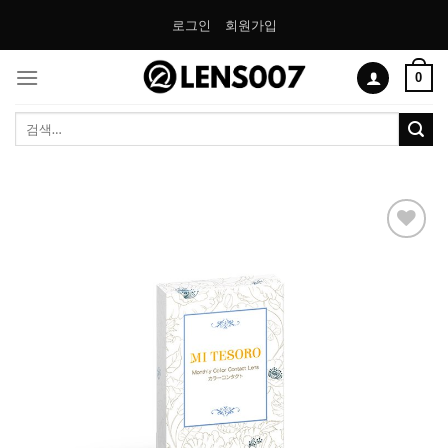
Skip
로그인
회원가입
to
content
0
검
색:
Add to
Wishlist